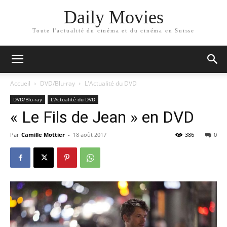
Daily Movies
Toute l'actualité du cinéma et du cinéma en Suisse
Accueil
DVD/Blu-ray
L'Actualité du DVD
DVD/Blu-ray
L'Actualité du DVD
« Le Fils de Jean » en DVD
Par
Camille Mottier
-
18 août 2017
386
0