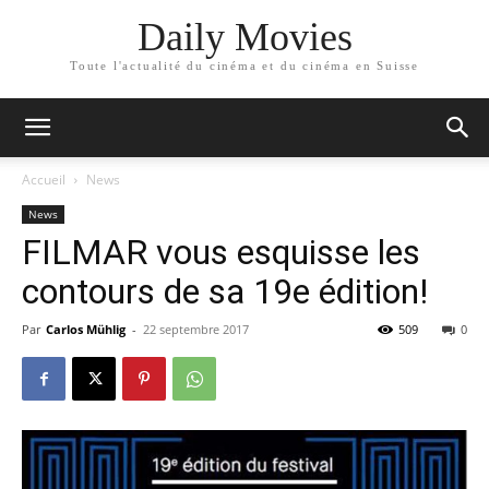
Daily Movies
Toute l'actualité du cinéma et du cinéma en Suisse
Accueil
News
News
FILMAR vous esquisse les
contours de sa 19e édition!
Par
Carlos Mühlig
-
22 septembre 2017
509
0