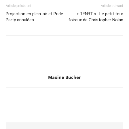
Article précédent
Article suivant
Projection en plein-air et Pride
« TENƎT » : Le petit tour
Party annulées
foireux de Christopher Nolan
Maxine Bucher