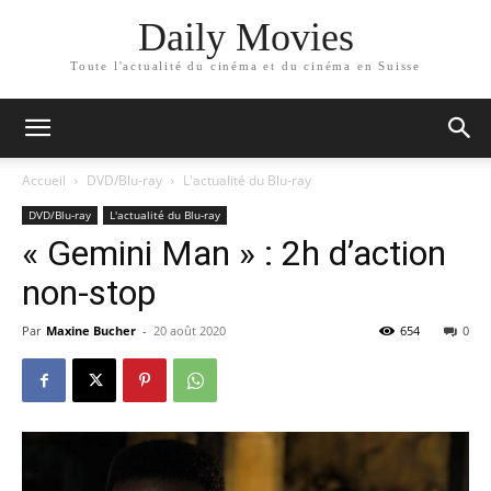
Daily Movies
Toute l'actualité du cinéma et du cinéma en Suisse
Accueil
DVD/Blu-ray
L'actualité du Blu-ray
DVD/Blu-ray
L'actualité du Blu-ray
« Gemini Man » : 2h d’action
non-stop
Par
Maxine Bucher
-
20 août 2020
654
0