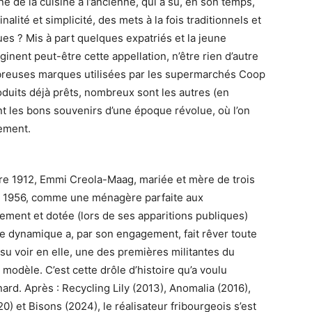
ne de la cuisine à l’ancienne, qui a su, en son temps,
alité et simplicité, des mets à la fois traditionnels et
es ? Mis à part quelques expatriés et la jeune
ginent peut-être cette appellation, n’être rien d’autre
breuses marques utilisées par les supermarchés Coop
duits déjà prêts, nombreux sont les autres (en
ent les bons souvenirs d’une époque révolue, où l’on
ement.
re 1912, Emmi Creola-Maag, mariée et mère de trois
ès 1956, comme une ménagère parfaite aux
lement et dotée (lors de ses apparitions publiques)
me dynamique a, par son engagement, fait rêver toute
u voir en elle, une des premières militantes du
odèle. C’est cette drôle d’histoire qu’a voulu
ard. Après : Recycling Lily (2013), Anomalia (2016),
0) et Bisons (2024), le réalisateur fribourgeois s’est