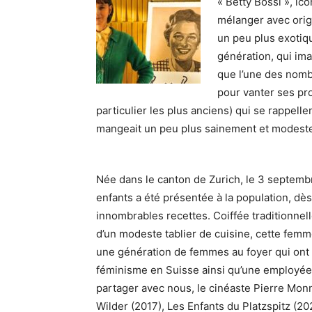
« Betty Bossi », icô
mélanger avec origin
un peu plus exotiqu
génération, qui ima
que l’une des nom
pour vanter ses pro
particulier les plus anciens) qui se rappell
mangeait un peu plus sainement et modest
Née dans le canton de Zurich, le 3 septemb
enfants a été présentée à la population, d
innombrables recettes. Coiffée traditionnel
d’un modeste tablier de cuisine, cette fem
une génération de femmes au foyer qui ont s
féminisme en Suisse ainsi qu’une employée m
partager avec nous, le cinéaste Pierre Monn
Wilder (2017), Les Enfants du Platzspitz (202