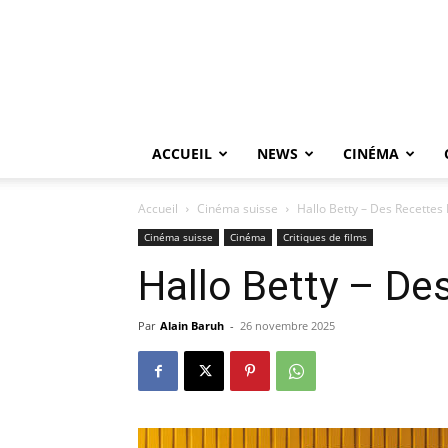
ACCUEIL
NEWS
CINÉMA
Accueil
Cinéma suisse
Hallo Betty – Des Recettes F
Cinéma suisse
Cinéma
Critiques de films
Hallo Betty – Des
Par
Alain Baruh
-
26 novembre 2025