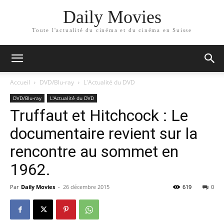
Daily Movies
Toute l'actualité du cinéma et du cinéma en Suisse
Accueil
DVD/Blu-ray
L'Actualité du DVD
DVD/Blu-ray
L'Actualité du DVD
Truffaut et Hitchcock : Le
documentaire revient sur la
rencontre au sommet en
1962.
Par
Daily Movies
-
26 décembre 2015
619
0