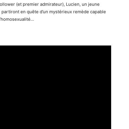
follower (et premier admirateur), Lucien, un jeune
 partiront en quête d’un mystérieux remède capable
 l’homosexualité…