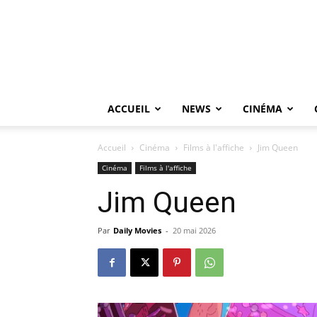
ACCUEIL
NEWS
CINÉMA
Accueil
Cinéma
Films à l'affiche
Jim Queen
Cinéma
Films à l'affiche
Jim Queen
Par
Daily Movies
-
20 mai 2026