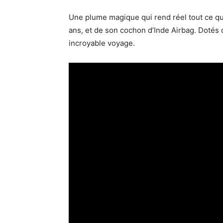
Une plume magique qui rend réel tout ce qu’e
ans, et de son cochon d’Inde Airbag. Dotés 
incroyable voyage.