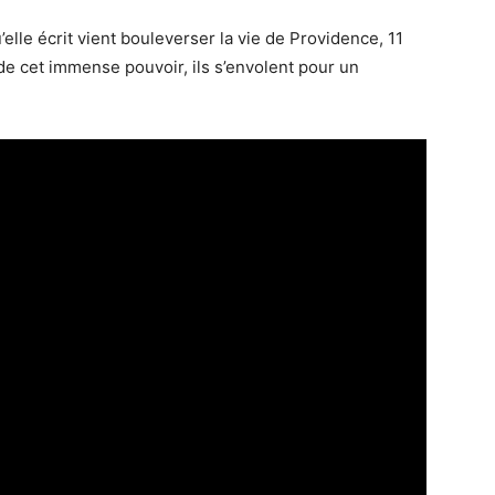
lle écrit vient bouleverser la vie de Providence, 11
de cet immense pouvoir, ils s’envolent pour un