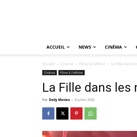
ACCUEIL
NEWS
CINÉMA
Accueil
Cinéma
Films à l'affiche
La Fille dans l
Cinéma
Films à l'affiche
La Fille dans les
Par
Daily Movies
-
8 juillet 2026