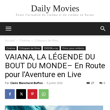
Daily Movies
Toute l'actualité du cinéma et du cinéma en Suisse
Accueil
Cinéma
Critiques de films
Cinéma
Critiques de films
DVD/Blu-ray
Films pour enfants
VAIANA, LA LÉGENDE DU
BOUT DU MONDE– En Route
pour l’Aventure en Live
Par
Claire Blanchard-Buffon
-
8 juillet 2026
27
0