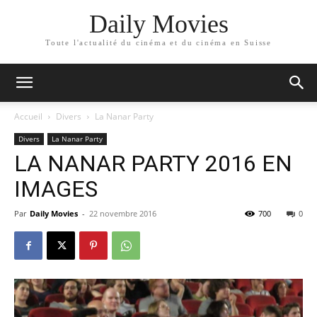
Daily Movies
Toute l'actualité du cinéma et du cinéma en Suisse
Accueil
Divers
La Nanar Party
Divers
La Nanar Party
LA NANAR PARTY 2016 EN
IMAGES
Par
Daily Movies
-
22 novembre 2016
700
0