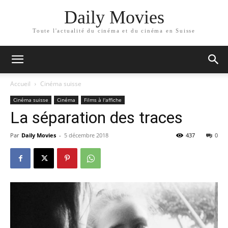
Daily Movies
Toute l'actualité du cinéma et du cinéma en Suisse
Accueil
Cinéma suisse
Cinéma suisse
Cinéma
Films à l'affiche
La séparation des traces
Par
Daily Movies
-
5 décembre 2018
437
0