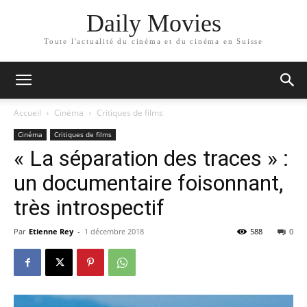
Daily Movies
Toute l'actualité du cinéma et du cinéma en Suisse
Accueil
Cinéma
Critiques de films
Cinéma
Critiques de films
« La séparation des traces » :
un documentaire foisonnant,
très introspectif
Par
Etienne Rey
-
1 décembre 2018
588
0