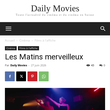
Daily Movies
Toute l'actualité du cinéma et du cinéma en Suisse
Accueil
Cinéma
Films à l'affiche
Cinéma
Films à l'affiche
Les Matins merveilleux
Par
Daily Movies
-
27 juin 2026
43
0