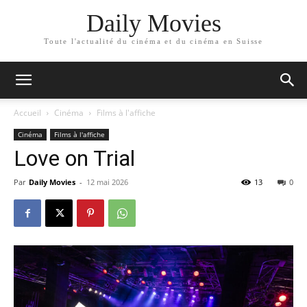
Daily Movies
Toute l'actualité du cinéma et du cinéma en Suisse
Accueil
Cinéma
Films à l'affiche
Cinéma
Films à l'affiche
Love on Trial
Par
Daily Movies
-
12 mai 2026
13
0