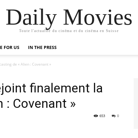
Daily Movies
Toute l'actualité du cinéma et du cinéma en Suisse
E FOR US
IN THE PRESS
asting de « Alien : Covenant »
oint finalement la
n : Covenant »
653
0