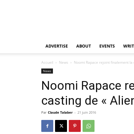
ADVERTISE
ABOUT
EVENTS
WRIT
Accueil
News
Noomi Rapace rejoint finalement la c
News
Noomi Rapace rej
casting de « Alie
Par
Claude Talaber
-
21 juin 2016