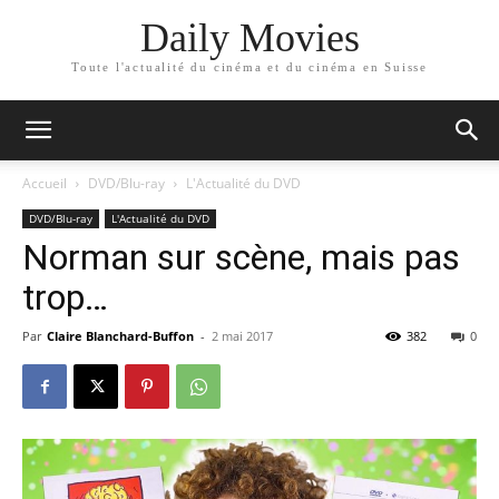
Daily Movies
Toute l'actualité du cinéma et du cinéma en Suisse
Accueil
DVD/Blu-ray
L'Actualité du DVD
DVD/Blu-ray
L'Actualité du DVD
Norman sur scène, mais pas
trop…
Par
Claire Blanchard-Buffon
-
2 mai 2017
382
0