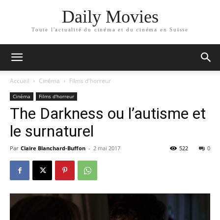
Daily Movies
Toute l'actualité du cinéma et du cinéma en Suisse
Accueil
Cinéma
Films d'horreur
Cinéma
Films d'horreur
The Darkness ou l’autisme et
le surnaturel
Par
Claire Blanchard-Buffon
-
2 mai 2017
522
0