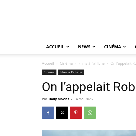
ACCUEIL
NEWS
CINÉMA
Accueil
Cinéma
Films à l'affiche
On l’appelait R
Cinéma
Films à l'affiche
On l’appelait Rob
Par
Daily Movies
-
14 mai 2026