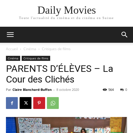
Daily Movies
Toute l'actualité du cinéma et du cinéma en Suisse
Accueil
Cinéma
Critiques de films
Cinéma
Critiques de films
PARENTS D’ÉLÈVES – La
Cour des Clichés
Par
Claire Blanchard-Buffon
-
8 octobre 2020
564
0