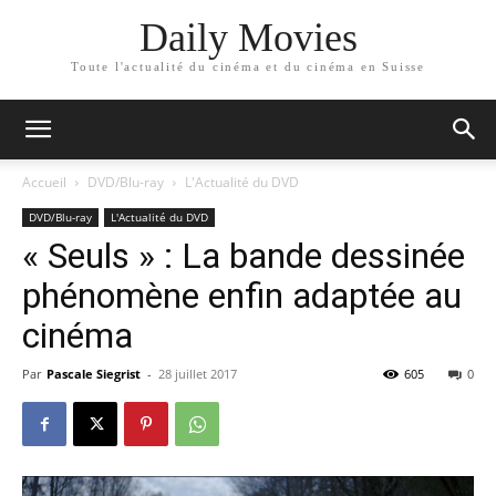
Daily Movies
Toute l'actualité du cinéma et du cinéma en Suisse
Accueil
DVD/Blu-ray
L'Actualité du DVD
DVD/Blu-ray
L'Actualité du DVD
« Seuls » : La bande dessinée
phénomène enfin adaptée au
cinéma
Par
Pascale Siegrist
-
28 juillet 2017
605
0