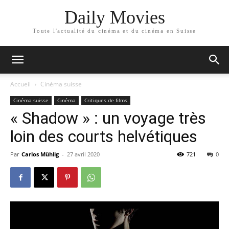
Daily Movies
Toute l'actualité du cinéma et du cinéma en Suisse
Accueil
Cinéma suisse
Cinéma suisse
Cinéma
Critiques de films
« Shadow » : un voyage très
loin des courts helvétiques
Par
Carlos Mühlig
-
27 avril 2020
721
0