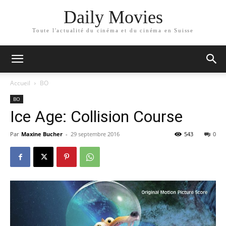
Daily Movies
Toute l'actualité du cinéma et du cinéma en Suisse
Accueil
BO
BO
Ice Age: Collision Course
Par
Maxine Bucher
-
29 septembre 2016
543
0