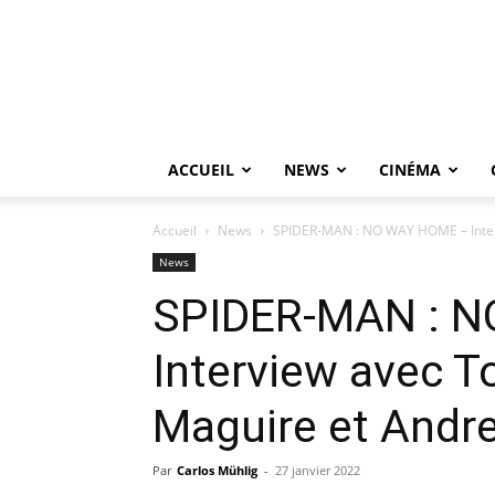
ACCUEIL
NEWS
CINÉMA
Accueil
News
SPIDER-MAN : NO WAY HOME – Interv
News
SPIDER-MAN : 
Interview avec T
Maguire et Andre
Par
Carlos Mühlig
-
27 janvier 2022