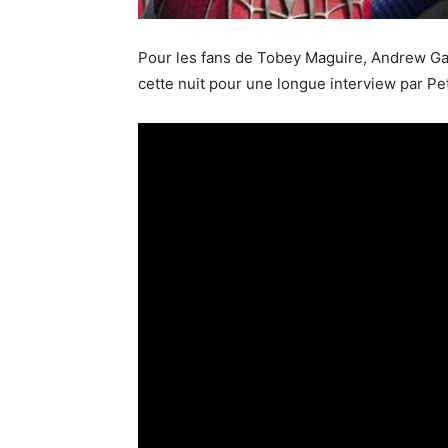
Pour les fans de Tobey Maguire, Andrew Gar
cette nuit pour une longue interview par 