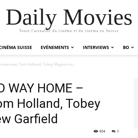
Daily Movies
Toute l'actualité du cinéma et du cinéma en Suisse
CINÉMA SUISSE
EVÉNEMENTS
INTERVIEWS
BO
iew avec Tom Holland, Tobey Maguire et...
NO WAY HOME –
om Holland, Tobey
w Garfield
654
0