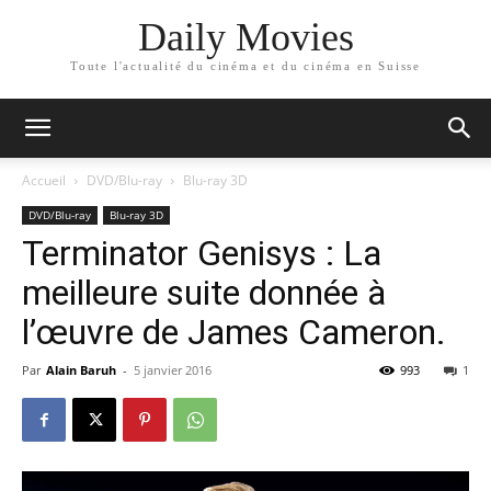
Daily Movies
Toute l'actualité du cinéma et du cinéma en Suisse
Accueil
DVD/Blu-ray
Blu-ray 3D
DVD/Blu-ray
Blu-ray 3D
Terminator Genisys : La
meilleure suite donnée à
l’œuvre de James Cameron.
Par
Alain Baruh
-
5 janvier 2016
993
1