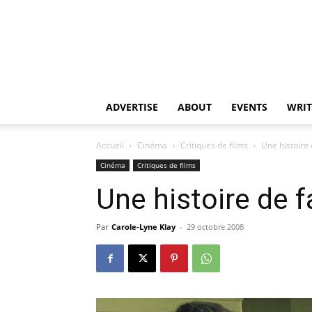
ADVERTISE
ABOUT
EVENTS
WRIT
Accueil
Cinéma
Critiques de films
Une histoire 
Cinéma
Critiques de films
Une histoire de f
Par
Carole-Lyne Klay
-
29 octobre 2008