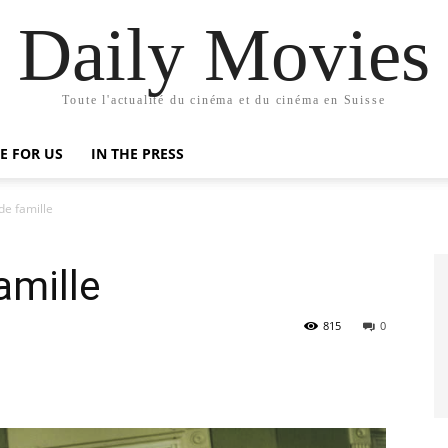
Daily Movies
Toute l'actualité du cinéma et du cinéma en Suisse
E FOR US
IN THE PRESS
de famille
amille
815
0