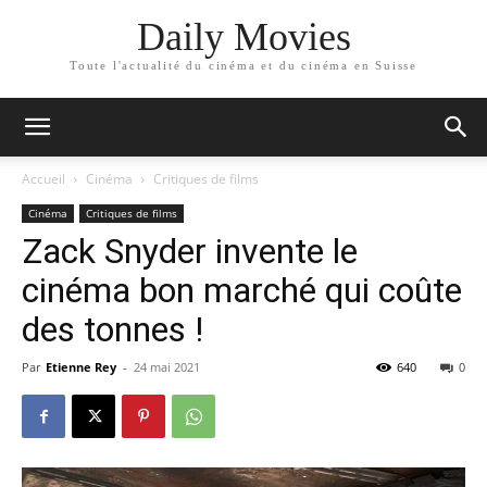
Daily Movies
Toute l'actualité du cinéma et du cinéma en Suisse
Accueil
Cinéma
Critiques de films
Cinéma
Critiques de films
Zack Snyder invente le
cinéma bon marché qui coûte
des tonnes !
Par
Etienne Rey
-
24 mai 2021
640
0