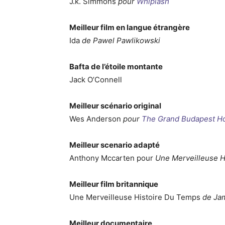
J.k. Simmons
pour
Whiplash
Meilleur film en langue étrangère
Ida
de Pawel Pawlikowski
Bafta de l’étoile montante
Jack O’Connell
Meilleur scénario original
Wes Anderson
pour
The Grand Budapest Ho
Meilleur scenario adapté
Anthony Mccarten pour
Une Merveilleuse H
Meilleur film britannique
Une Merveilleuse Histoire Du Temps
de Ja
Meilleur documentaire