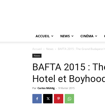
ACCUEIL
NEWS
CINÉMA
Accueil
News
BAFTA 2015 : The Grand Budapest H
News
BAFTA 2015 : Th
Hotel et Boyhoo
Par
Carlos Mühlig
-
9 février 2015