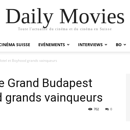
Daily Movies
Toute l'actualité du cinéma et du cinéma en Suisse
CINÉMA SUISSE
EVÉNEMENTS
INTERVIEWS
BO
otel et Boyhood grands vainqueurs
e Grand Budapest
d grands vainqueurs
702
0