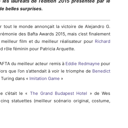
 les lauréats de l’édition 2015 présentée par le
e belles surprises.
ar tout le monde annonçait la victoire de Alejandro G.
cérémonie des Bafta Awards 2015, mais c’est finalement
eilleur film et du meilleur réalisateur pour
Richard
d rôle féminin pour Patricia Arquette.
BAFTA du meilleur acteur remis à
Eddie Redmayne
pour
rs que l’on s’attendait à voir le triomphe de
Benedict
n Turing dans «
Imitation Game
»
e c’était le «
The Grand Budapest Hotel
» de Wes
cinq statuettes (meilleur scénario original, costume,