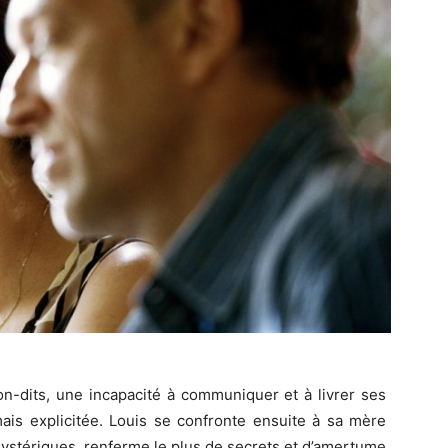
on-dits, une incapacité à communiquer et à livrer ses
ais explicitée. Louis se confronte ensuite à sa mère
 hystériques, renferme le plus de secrets et d’amertume