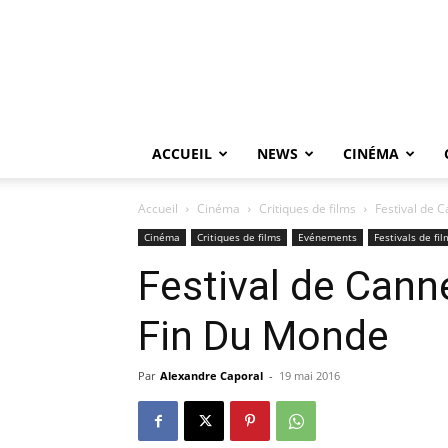
ACCUEIL
NEWS
CINÉMA
Accueil
Cinéma
Critiques de films
Festival de 
Cinéma
Critiques de films
Evénements
Festivals de fil
Festival de Cann
Fin Du Monde
Par
Alexandre Caporal
-
19 mai 2016