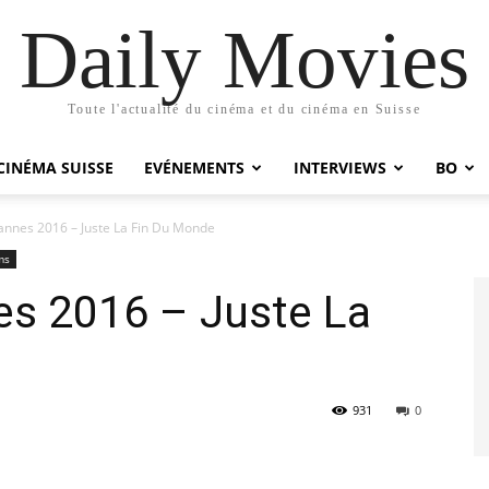
Daily Movies
Toute l'actualité du cinéma et du cinéma en Suisse
CINÉMA SUISSE
EVÉNEMENTS
INTERVIEWS
BO
Cannes 2016 – Juste La Fin Du Monde
ms
es 2016 – Juste La
931
0