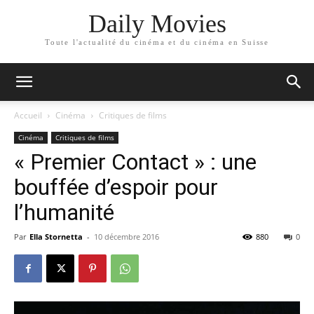
Daily Movies
Toute l'actualité du cinéma et du cinéma en Suisse
Accueil
Cinéma
Critiques de films
Cinéma
Critiques de films
« Premier Contact » : une
bouffée d’espoir pour
l’humanité
Par
Ella Stornetta
-
10 décembre 2016
880
0