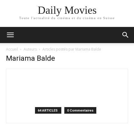
Daily Movies
Toute l'actualité du cinéma et du cinéma en Suisse
Accueil
Auteurs
Articles postés par Mariama Balde
Mariama Balde
64 ARTICLES
0 Commentaires