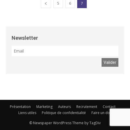
5
6
7
Newsletter
Présentation
Marketing
Auteurs
Recrutement
Contact
Liens utiles
Politique de confidentialité
Faire un don
© Newspaper WordPress Theme by TagDiv