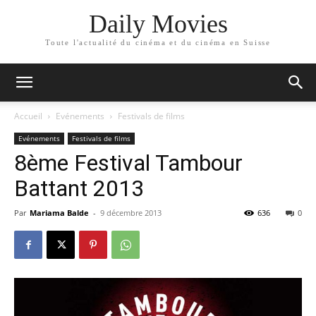
Daily Movies
Toute l'actualité du cinéma et du cinéma en Suisse
Accueil
Evénements
Festivals de films
Evénements
Festivals de films
8ème Festival Tambour
Battant 2013
Par
Mariama Balde
-
9 décembre 2013
636
0