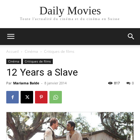
Daily Movies
Toute l'actualité du cinéma et du cinéma en Suisse
Accueil
Cinéma
Critiques de films
Cinéma
Critiques de films
12 Years a Slave
Par
Mariama Balde
-
8 janvier 2014
817
0