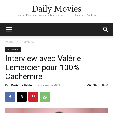
Daily Movies
Toute l'actualité du cinéma et du cinéma en Suisse
Accueil
Interviews
Interviews
Interview avec Valérie
Lemercier pour 100%
Cachemire
Par
Mariama Balde
-
25 novembre 2013
716
0