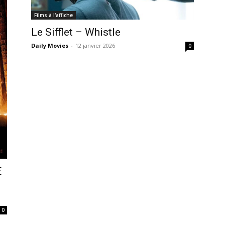
Films à l'affiche
Le Sifflet – Whistle
Daily Movies
-
12 janvier 2026
0
E
0