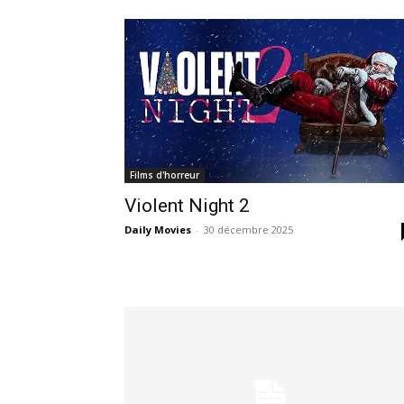
Films d'horreur
Violent Night 2
Daily Movies
-
30 décembre 2025