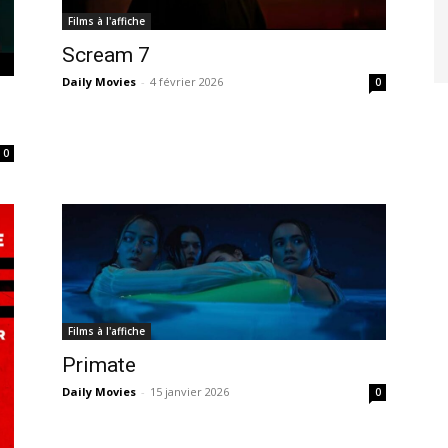
Films à l'affiche
Scream 7
Daily Movies
-
4 février 2026
0
0
Films à l'affiche
Primate
Daily Movies
-
15 janvier 2026
0