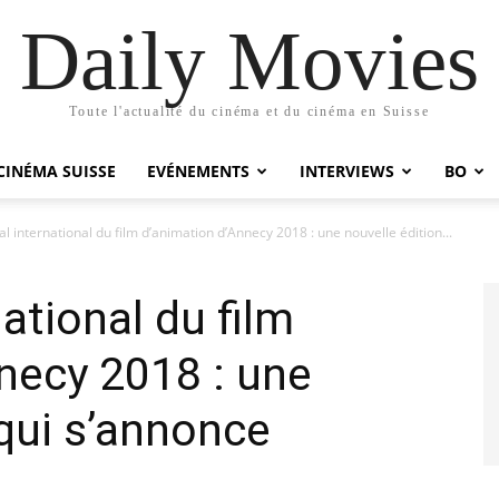
Daily Movies
Toute l'actualité du cinéma et du cinéma en Suisse
CINÉMA SUISSE
EVÉNEMENTS
INTERVIEWS
BO
al international du film d’animation d’Annecy 2018 : une nouvelle édition...
national du film
necy 2018 : une
 qui s’annonce