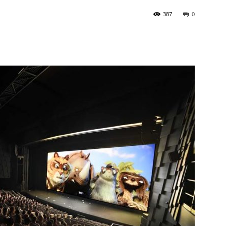
387
0