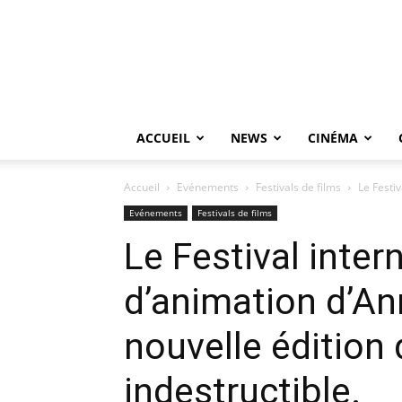
ACCUEIL
NEWS
CINÉMA
Accueil
Evénements
Festivals de films
Le Festiv
Evénements
Festivals de films
Le Festival inter
d’animation d’An
nouvelle édition
indestructible.