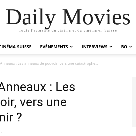
Daily Movies
Toute l'actualité du cinéma et du cinéma en Suisse
CINÉMA SUISSE
EVÉNEMENTS
INTERVIEWS
BO
Anneaux : Les anneaux de pouvoir, vers une catastrophe...
Anneaux : Les
ir, vers une
nir ?
..