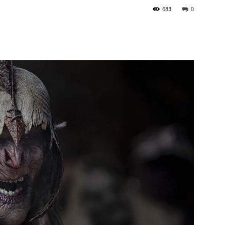
683
0