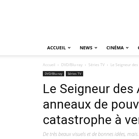
ACCUEIL
NEWS
CINÉMA
Accueil
DVD/Blu-ray
Séries TV
Le Seigneur des 
DVD/Blu-ray
Séries TV
Le Seigneur des 
anneaux de pouvo
catastrophe à ve
De très beaux visuels et de bonnes idées, mais.