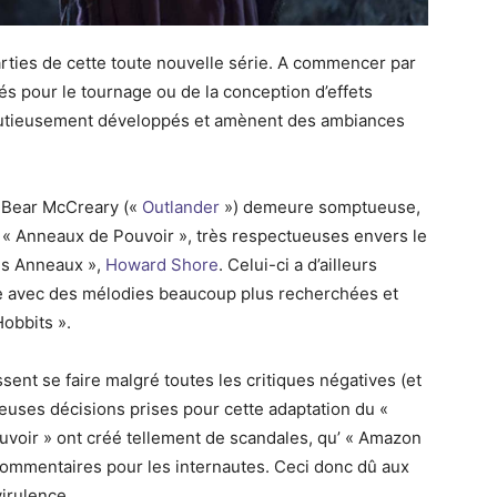
rties de cette toute nouvelle série. A commencer par
éés pour le tournage ou de la conception d’effets
inutieusement développés et amènent des ambiances
de Bear McCreary («
Outlander
») demeure somptueuse,
s « Anneaux de Pouvoir », très respectueuses envers le
es Anneaux »,
Howard Shore
. Celui-ci a d’ailleurs
ie avec des mélodies beaucoup plus recherchées et
Hobbits ».
ent se faire malgré toutes les critiques négatives (et
euses décisions prises pour cette adaptation du «
voir » ont créé tellement de scandales, qu’ « Amazon
commentaires pour les internautes. Ceci donc dû aux
virulence…