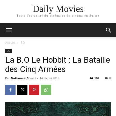
Daily Movies
Toute l'actualité du cinéma et du cinéma en Suisse
Accueil
BO
BO
La B.O Le Hobbit : La Bataille
des Cinq Armées
Par
Nathanaël Stoeri
-
14 février 2015
904
0