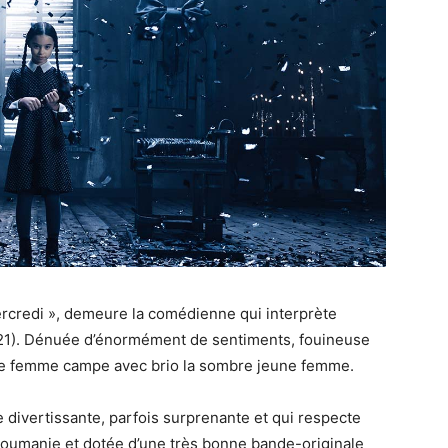
ercredi », demeure la comédienne qui interprète
2021). Dénuée d’énormément de sentiments, fouineuse
une femme campe avec brio la sombre jeune femme.
 divertissante, parfois surprenante et qui respecte
 Roumanie et dotée d’une très bonne bande-originale