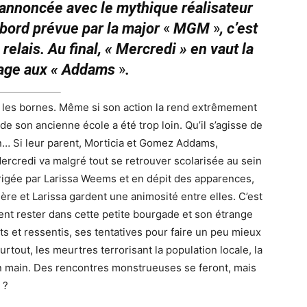
t annoncée avec le mythique réalisateur
ord prévue par la major
«
MGM
»
, c’est
relais. Au final, « Mercredi »
en vaut la
age aux « Addams
»
.
ssé les bornes. Même si son action la rend extrêmement
de son ancienne école a été trop loin. Qu’il s’agisse de
n… Si leur parent, Morticia et Gomez Addams,
ercredi va malgré tout se retrouver scolarisée au sein
rigée par Larissa Weems et en dépit des apparences,
ère et Larissa gardent une animosité entre elles. C’est
ent rester dans cette petite bourgade et son étrange
 et ressentis, ses tentatives pour faire un peu mieux
tout, les meurtres terrorisant la population locale, la
en main. Des rencontres monstrueuses se feront, mais
 ?