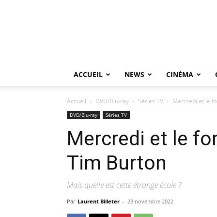
ACCUEIL
NEWS
CINÉMA
Accueil
DVD/Blu-ray
Séries TV
Mercredi et le f
DVD/Blu-ray
Séries TV
Mercredi et le fo
Tim Burton
Mais quelle est cette étrange école ?
Par
Laurent Billeter
-
28 novembre 2022