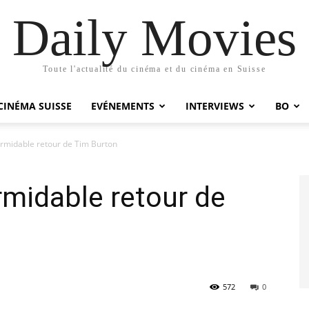
Daily Movies
Toute l'actualité du cinéma et du cinéma en Suisse
CINÉMA SUISSE
EVÉNEMENTS
INTERVIEWS
BO
ormidable retour de Tim Burton
rmidable retour de
572
0