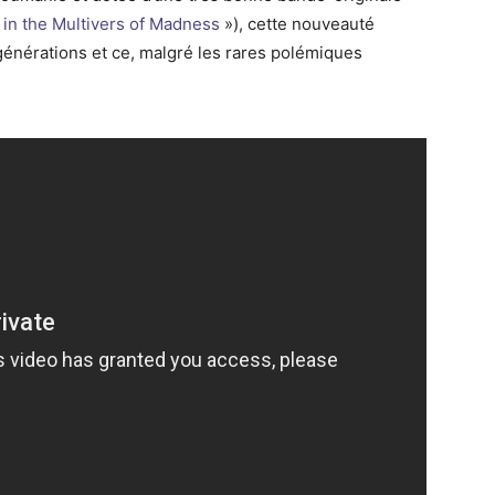
 in the Multivers of Madness
»), cette nouveauté
énérations et ce, malgré les rares polémiques