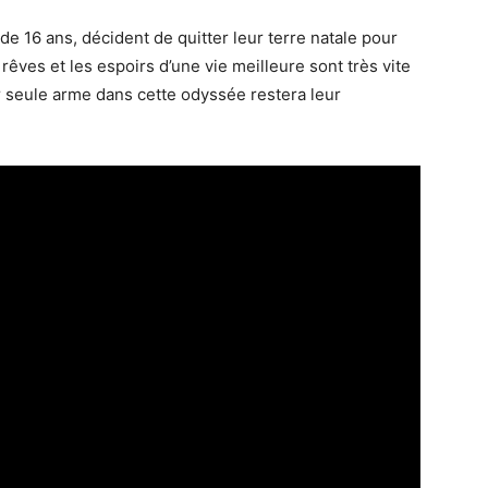
 16 ans, décident de quitter leur terre natale pour
rêves et les espoirs d’une vie meilleure sont très vite
r seule arme dans cette odyssée restera leur