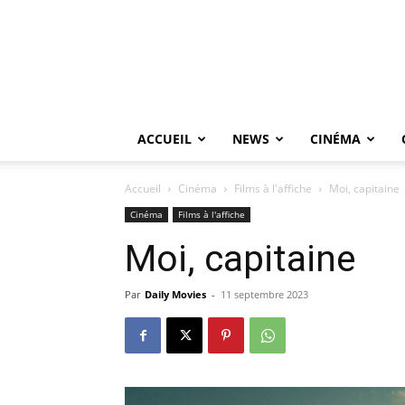
ACCUEIL
NEWS
CINÉMA
Accueil
Cinéma
Films à l'affiche
Moi, capitaine
Cinéma
Films à l'affiche
Moi, capitaine
Par
Daily Movies
-
11 septembre 2023