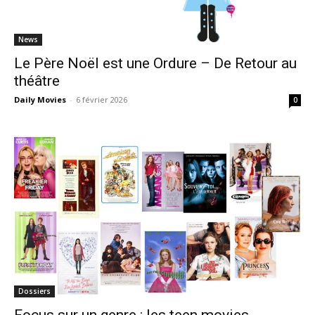
News
Le Père Noël est une Ordure – De Retour au
théâtre
Daily Movies
-
6 février 2026
0
Dossiers
Focus sur un genre : les teen movies