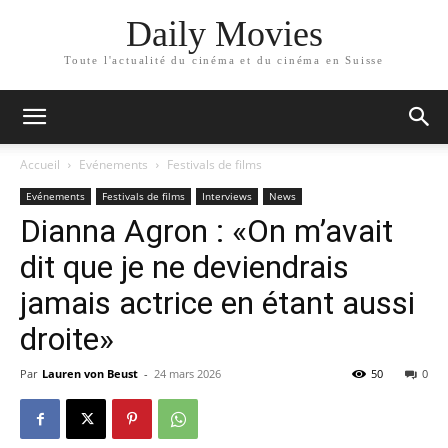
Daily Movies
Toute l'actualité du cinéma et du cinéma en Suisse
Accueil
Evénements
Festivals de films
Evénements
Festivals de films
Interviews
News
Dianna Agron : «On m’avait
dit que je ne deviendrais
jamais actrice en étant aussi
droite»
Par
Lauren von Beust
-
24 mars 2026
50
0