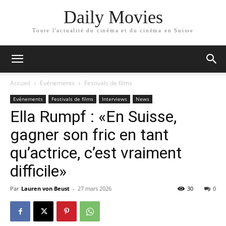
Daily Movies
Toute l'actualité du cinéma et du cinéma en Suisse
Accueil
Evénements
Festivals de films
Evénements
Festivals de films
Interviews
News
Ella Rumpf : «En Suisse,
gagner son fric en tant
qu’actrice, c’est vraiment
difficile»
Par
Lauren von Beust
-
27 mars 2026
30
0