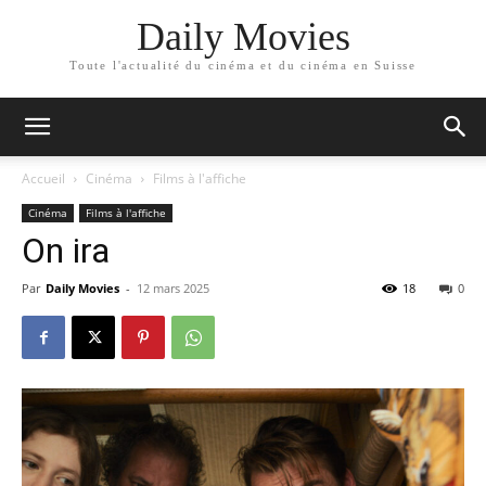
Daily Movies
Toute l'actualité du cinéma et du cinéma en Suisse
Accueil
Cinéma
Films à l'affiche
Cinéma
Films à l'affiche
On ira
Par
Daily Movies
-
12 mars 2025
18
0