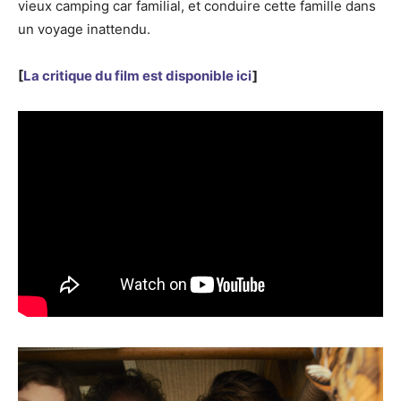
vieux camping car familial, et conduire cette famille dans
un voyage inattendu.
[
La critique du film est disponible ici
]