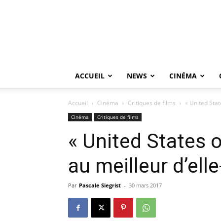
ACCUEIL
NEWS
CINÉMA
Accueil
Cinéma
Critiques de films
« United Stat
Cinéma
Critiques de films
« United States o
au meilleur d’el
Par
Pascale Siegrist
-
30 mars 2017