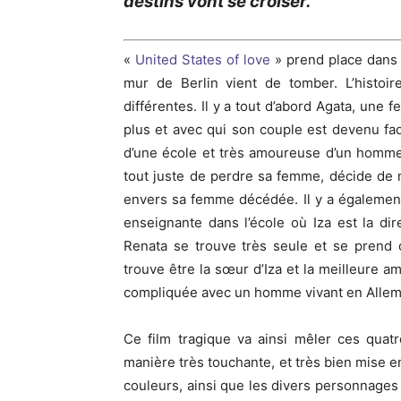
destins vont se croiser.
«
United
States
of love
» prend place dans 
mur de Berlin vient de tomber.
L’histoi
différentes.
Il y a tout d’abord Agata, une
plus et avec qui son couple est devenu fa
d’une école et très amoureuse d’un homme 
tout juste de perdre sa femme, décide de m
envers sa femme décédée.
Il y a égalemen
enseignante dans l’école où
Iza
est la dire
Renata se trouve très seule et se prend d
trouve être la sœur d’
Iza
et la meilleure am
compliquée avec un homme vivant en Allemag
Ce film tragique va ainsi mêler ces quat
manière très touchante, et très bien mise e
couleurs, ainsi que les divers personnages