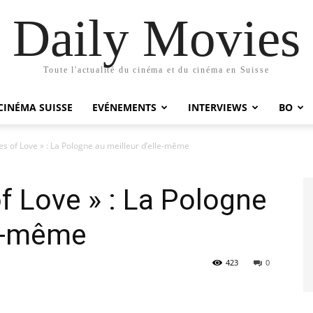
Daily Movies
Toute l'actualité du cinéma et du cinéma en Suisse
CINÉMA SUISSE
EVÉNEMENTS
INTERVIEWS
BO
es of Love » : La Pologne au meilleur d’elle-même
f Love » : La Pologne
le-même
423
0