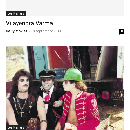
Les Nanars
Vijayendra Varma
Daily Movies
-
18 septembre 2013
0
Les Nanars