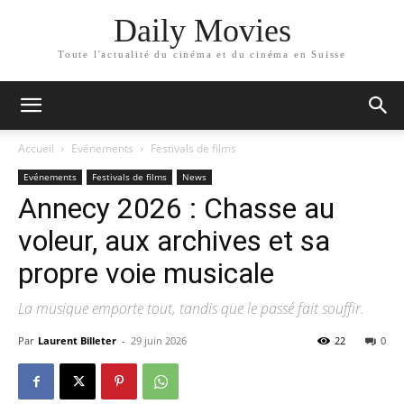
Daily Movies
Toute l'actualité du cinéma et du cinéma en Suisse
Accueil
Evénements
Festivals de films
Evénements
Festivals de films
News
Annecy 2026 : Chasse au
voleur, aux archives et sa
propre voie musicale
La musique emporte tout, tandis que le passé fait souffir.
Par
Laurent Billeter
-
29 juin 2026
22
0