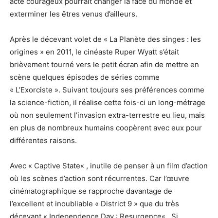
acte courageux
pourrait
changer la face du monde et
exterminer les êtres venus d’ailleurs.
Après le décevant volet de « La Planète des singes :
les
origines » en 2011, le cinéaste Ruper
Wyatt
s’était
brièvement tourné vers le petit écran afin de mettre en
scène quelques épisodes de séries comme
« L’Exorciste ».
Suivant toujours ses préférences comme
la science-fiction, il réalise cette fois-ci un long-métrage
où non seulement l’invasion extra-terrestre eu lieu, mais
en plus de nombreux humains coopèrent avec eux pour
différentes raisons.
Avec « Captive
State
« , inutile de penser à un film d’action
où les scènes d’action sont récurrentes.
Car l’œuvre
cinématographique se rapproche davantage de
l’excellent et inoubliable « District 9 » que du très
décevant «
Independence
Day :
Resurgence
« .
Si