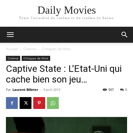
Daily Movies
Toute l'actualité du cinéma et du cinéma en Suisse
Accueil
Cinéma
Critiques de films
Cinéma
Critiques de films
Captive State : L’Etat-Uni qui
cache bien son jeu…
Par
Laurent Billeter
-
3 avril 2019
507
0