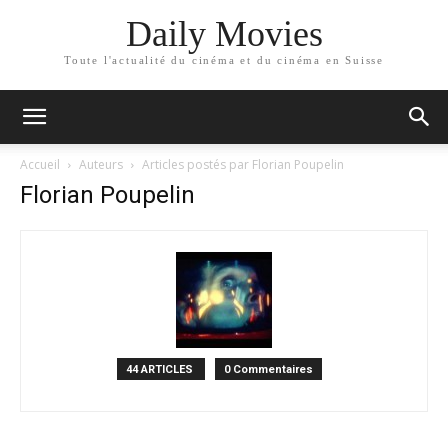
Daily Movies
Toute l'actualité du cinéma et du cinéma en Suisse
Accueil
Auteurs
Articles postés par Florian Poupelin
Florian Poupelin
44 ARTICLES
0 Commentaires