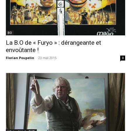
BO
La B.O de « Furyo » : dérangeante et
envoûtante !
Florian Poupelin
-
23 mai 2015
0