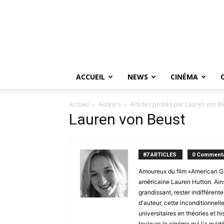
ACCUEIL
NEWS
CINÉMA
Accueil
Auteurs
Articles postés par Lauren von B
Lauren von Beust
87 ARTICLES
0 Commenta
Amoureux du film «American Gi
américaine Lauren Hutton. Ain
grandissant, rester indifféren
d'auteur, cette inconditionnel
universitaires en théories et h
toujours le cinéma qui l'a guidé