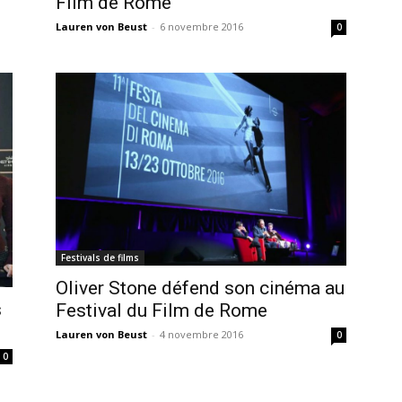
Film de Rome
Lauren von Beust
-
6 novembre 2016
0
Festivals de films
Oliver Stone défend son cinéma au
s
Festival du Film de Rome
Lauren von Beust
-
4 novembre 2016
0
0