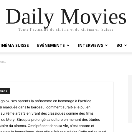
Daily Movies
Toute l'actualité du cinéma et du cinéma en Suisse
CINÉMA SUISSE
EVÉNEMENTS
INTERVIEWS
BO
eust
ires
golo», ses parents la prénomme en hommage à l'actrice
si marquée dans le berceau, comment aurait-elle pu, en
te au 7ème art ? S'enivrant des classiques comme des films
le de Meryl Streep a prolongé sa culture en menant des études
istoire du cinéma. Omniprésent dans sa vie, c'est encore et
e vers le journalisme, dont elle a fait son métier. Celle qui se rend