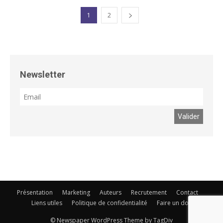
1
2
Newsletter
Présentation
Marketing
Auteurs
Recrutement
Contact
Liens utiles
Politique de confidentialité
Faire un don
© Newspaper WordPress Theme by TagDiv