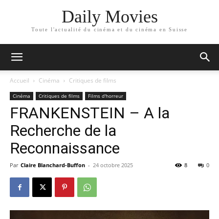
Daily Movies
Toute l'actualité du cinéma et du cinéma en Suisse
Accueil
Cinéma
Critiques de films
Cinéma
Critiques de films
Films d'horreur
FRANKENSTEIN – A la
Recherche de la
Reconnaissance
Par
Claire Blanchard-Buffon
-
24 octobre 2025
8
0